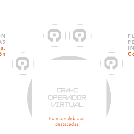
ÓN
F
AS
P
s,
I
ón
C
CRA-C
OPERADOR
VIRTUAL
Funcionalidades
destacadas