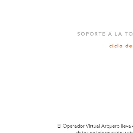
SOPORTE A LA T
ciclo d
El Operador Virtual Arquero lleva
datos en información
y ab