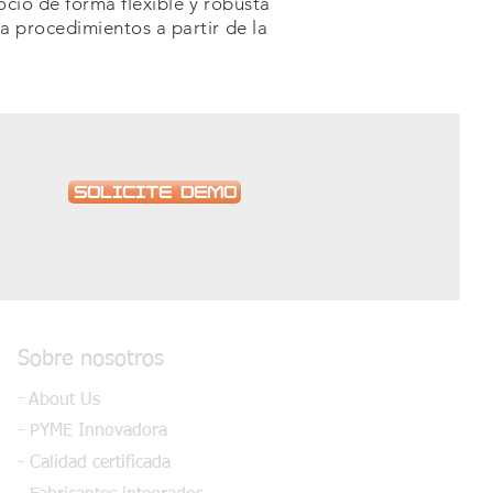
cio de forma flexible y robusta
a procedimientos a partir de la
SOLICITE DEMO
Sobre nosotros
-
About Us
- PYME Innovadora
- Calidad certificada