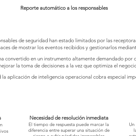
Reporte automático a los responsables
sables de seguridad han estado limitados por las receptora
aces de mostrar los eventos recibidos y gestionarlos mediant
 ha convertido en un instrumento altamente demandado por c
ejorar la toma de decisiones a la vez que optimiza el negoci
 la aplicación de inteligencia operacional cobra especial imp
s
Necesidad de resolución inmediata
El tiempo de respuesta puede marcar la
Un 
un
diferencia entre superar una situación de
l
tivos
riesgo o sufrir pérdidas irreparables
ext