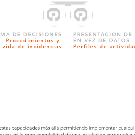
OMA DE DECISIONES
PRESENTACIÓN DE
Procedimientos
y
EN VEZ DE DATOS
e vida
de incidencias
Perfiles de activid
 estas capacidades más allá permitiendo implementar cualqui
arcar así
la gran complejidad de una instalación
corporativa c