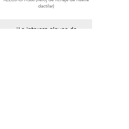
dactilar)
¿Le interesa alguno de
nuestros productos?
Consúltenos su caso y le enviaremos
presupuesto sin compromiso
SOLICITE PRESUPUESTO
SOLUCIONES
SOLUTIONS
-
- ¿Qué es Arquero?
- Control de Accesos
- Detección de Intrusión