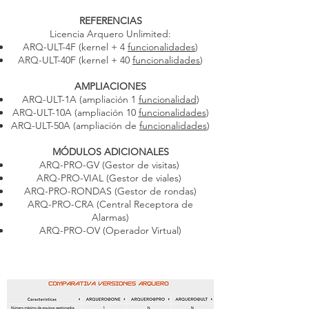
REFERENCIAS
Licencia
Arquero Unlimited:
ARQ-ULT-4F (kernel + 4
funcionalidades
)
ARQ-ULT-40F (kernel + 40
funcionalidades
)
AMPLIACIONES
ARQ-ULT-1A (ampliación 1
funcionalidad
)
ARQ-ULT-10A (ampliación 10
funcionalidades
)
ARQ-ULT-50A (ampliación de
funcionalidades
)
MÓDULOS ADICIONALES
ARQ-PRO-GV (Gestor de visitas)
ARQ-PRO-VIAL (Gestor de viales)
ARQ-PRO-RONDAS
(Gestor de rondas
)
ARQ-PRO-CRA (Central Receptora de
Alarmas
)
ARQ-PRO-OV (Operador Virtual)