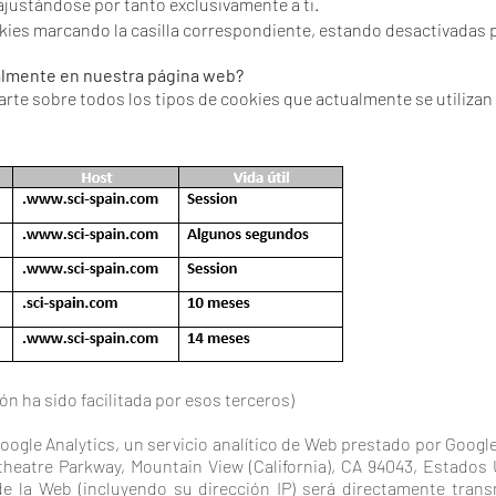
ajustándose por tanto exclusivamente a ti.
kies marcando la casilla correspondiente, estando desactivadas p
ualmente en nuestra página web?
te sobre todos los tipos de cookies que actualmente se utilizan e
ón ha sido facilitada por esos terceros)
a Google Analytics, un servicio analítico de Web prestado por Goog
theatre Parkway, Mountain View (California), CA 94043, Estados 
e la Web (incluyendo su dirección IP) será directamente trans