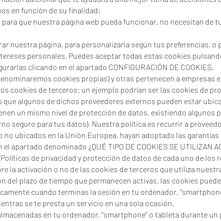
pos en función de su finalidad:
 para que nuestra página web pueda funcionar, no necesitan de tu
orar nuestra página, para personalizarla según tus preferencias, o
ntereses personales. Puedes aceptar todas estas cookies pulsan
gurarlas clicando en el apartado CONFIGURACIÓN DE COOKIES.
 denominaremos cookies propias) y otras pertenecen a empresas e
s cookies de terceros: un ejemplo podrían ser las cookies de p
s que algunos de dichos proveedores externos pueden estar ubic
tienen un mismo nivel de protección de datos, existiendo algunos 
no seguro para tus datos). Nuestra política es recurrir a proveed
 no ubicados en la Unión Europea, hayan adoptado las garantías 
, en el apartado denominado ¿QUÉ TIPO DE COOKIES SE UTILIZ
Políticas de privacidad y protección de datos de cada uno de los r
e la activación o no de las cookies de terceros que utiliza nuestr
ión del plazo de tiempo que permanecen activas, las cookies puede
icamente cuando terminas la sesión en tu ordenador, “smartphone
entras se te presta un servicio en una sola ocasión.
almacenadas en tu ordenador, “smartphone” o tableta durante un