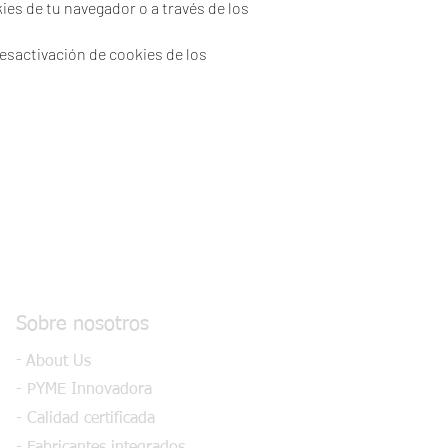
es de tu navegador o a través de los
desactivación de cookies de los
Sobre nosotros
-
About Us
- PYME Innovadora
- Calidad certificada