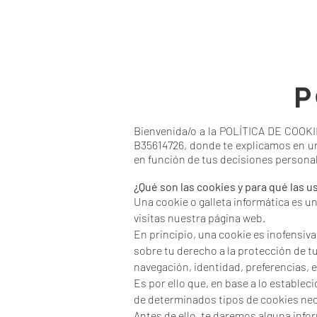
P
Bienvenida/o a la POLÍTICA DE COOK
B35614726, donde te explicamos en un 
en función de tus decisiones persona
¿Qué son las cookies y para qué las 
Una cookie o galleta informática es u
visitas nuestra página web.
En principio, una cookie es inofensiva
sobre tu derecho a la protección de 
navegación, identidad, preferencias, et
Es por ello que, en base a lo establec
de determinados tipos de cookies nece
Antes de ello, te daremos alguna info