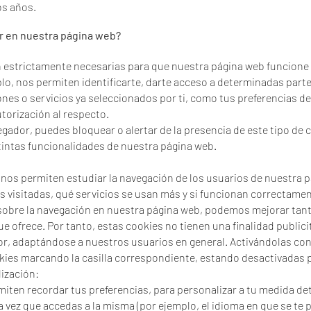
os años.
ar en nuestra página web?
n estrictamente necesarias para que nuestra página web funcione
lo, nos permiten identificarte, darte acceso a determinadas partes
nes o servicios ya seleccionados por ti, como tus preferencias de 
utorización al respecto.
egador, puedes bloquear o alertar de la presencia de este tipo de 
tintas funcionalidades de nuestra página web.
s nos permiten estudiar la navegación de los usuarios de nuestra 
s visitadas, qué servicios se usan más y si funcionan correctament
a sobre la navegación en nuestra página web, podemos mejorar tan
e ofrece. Por tanto, estas cookies no tienen una finalidad public
r, adaptándose a nuestros usuarios en general. Activándolas cont
kies marcando la casilla correspondiente, estando desactivadas p
ización:
iten recordar tus preferencias, para personalizar a tu medida de
 vez que accedas a la misma (por ejemplo, el idioma en que se te 