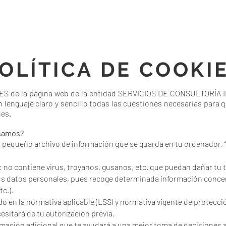
OLÍTICA DE COOKI
IES de la página web de la entidad SERVICIOS DE CONSULTORÍA 
lenguaje claro y sencillo todas las cuestiones necesarias para q
les.
usamos?
n pequeño archivo de información que se guarda en tu ordenador, 
: no contiene virus, troyanos, gusanos, etc. que puedan dañar tu t
tus datos personales, pues recoge determinada información concer
c.).
ido en la normativa aplicable (LSSI y normativa vigente de protecci
sitará de tu autorización previa.
rmación adicional que te ayudará a una mejor toma de decisiones a