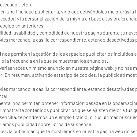
avegador, etc.).
nen una finalidad publicitaria, sino que activándolas mejorarás la 
egador) y la personalización de la misma en base a tus preferenci
scogido en anteriores
acilidad, usabilidad y comodidad de nuestra página durante tu nave
kies marcando la casilla correspondiente, estando desactivadas p
 nos permiten la gestión de los espacios publicitarios incluidos 
o la frecuencia en la que se muestran los anuncios.
o varias veces un mismo anuncio en nuestra página web, y no has 
ecer. En resumen, activando este tipo de cookies, la publicidad mo
kies marcando la casilla correspondiente, estando desactivadas p
tal:
ental nos permiten obtener información basada en la observació
er mostrarte contenidos publicitarios que se ajusten mejor a tus 
encilla, te pondremos un ejemplo ficticio: si tus últimas búsque
aríamos publicidad sobre libros de suspense.
kies, la publicidad que te mostremos en nuestra página web no ser