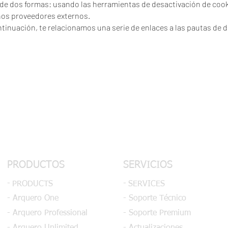
de dos formas: usando las herramientas de desactivación de cooki
hos proveedores externos.
ntinuación, te relacionamos una serie de enlaces a las pautas de 
PRODUCTOS
SERVICIOS
-
-
PRODUCTS
SERVICES
- Arquero One
- Soporte Técnico
- Arquero Professional
- Soporte Premium