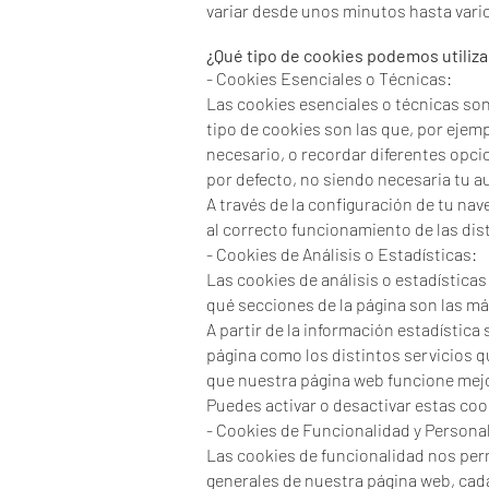
variar desde unos minutos hasta vari
¿Qué tipo de cookies podemos utiliz
- Cookies Esenciales o Técnicas:
Las cookies esenciales o técnicas so
tipo de cookies son las que, por ejemp
necesario, o recordar diferentes opcio
por defecto, no siendo necesaria tu a
A través de la configuración de tu nav
al correcto funcionamiento de las dis
- Cookies de Análisis o Estadísticas:
Las cookies de análisis o estadística
qué secciones de la página son las má
A partir de la información estadístic
página como los distintos servicios qu
que nuestra página web funcione mejo
Puedes activar o desactivar estas coo
- Cookies de Funcionalidad y Personal
Las cookies de funcionalidad nos perm
generales de nuestra página web, cada