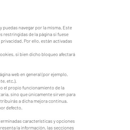
 y puedas navegar por la misma. Este
 restringidas de la página si fuese
privacidad. Por ello, están activadas
cookies, si bien dicho bloqueo afectará
página web en general (por ejemplo,
e, etc.).
to el propio funcionamiento de la
itaria, sino que únicamente sirven para
ribuirás a dicha mejora continua.
or defecto.
terminadas características y opciones
presenta la información, las secciones