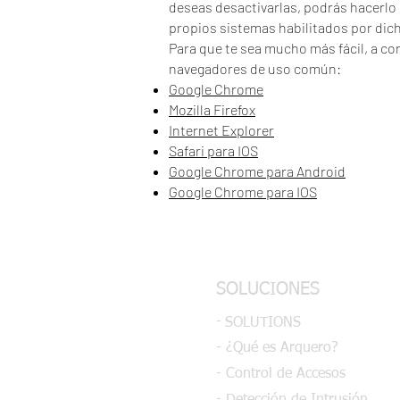
deseas desactivarlas, podrás hacerlo 
propios sistemas habilitados por dic
Para que te sea mucho más fácil, a co
navegadores de uso común:
Google Chrome
Mozilla Firefox
Internet Explorer
Safari para IOS
Go
ogle Chrome para Android
Google Chrome para IOS
SOLUCIONES
-
SOLUTIONS
- ¿Qué es Arquero?
- Control de Accesos